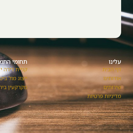
עלינו
תחומי התמ
דף הבית
קניית דירה י
אודותינו
ייצוג מול ביט
שירותים
מקרקעין ביהו
מדיניות פרטיות