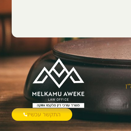
"ן
התקשר עכשיו