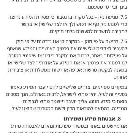
בינך ובין מי מטעמנו.
7.5. מניעת נזק – בכל מקרה בו נסבור כי מסירת המידע נחוצה
כדי למנוע נזק גוף או רכוש (לך או לצד שלישי) או בקשר
לחקירה לחשדות למעשים בלתי חוקיים.
7.6. דרישה על פי חוק – במקרה בו אנו נדרשים על פי חוק
להעביר לצדדים שלישיים את פרטיך האישיים והמידע שנאסף
על פעילותך באתר, לרבות אם יתקבל בידינו צו שיפוטי המורה
לנו למסור את פרטיך או את המידע על אודותיך לצד שלישי או
במענה לבקשה מרשות אכיפה או רשות ממשלתית או ציבורית
אחרת.
במקרים מסוימים, צדדים שלישיים להם יועבר המידע כאמור
בסעיף זה לעיל, יהיו מחוץ לישראל, לרבות בארה"ב. הנך מסכים
בזאת כי מידע הנוגע אליך יועבר ויישמר מחוץ לגבולות
המדינה, בהתאם להוראות הדין ולשם המטרות שהוצגו לעיל.
אבטחת מידע ושמירתו
אנו מיישמים באתר ובמשרד מערכות ונהלים לאבטחת מידע
בהתאם לסטנדרטים מקובלים ולהוראות הדין. בעוד שמערכות