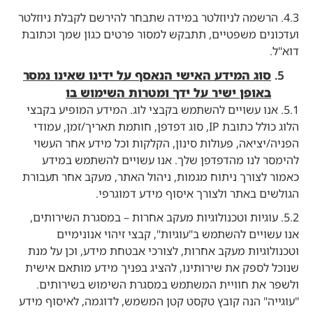
4.3. הרשמה לניוזלטר במידה שתבחר להירשם לקבלת ניוזלטר
ועדכונים משפטיים, תתבקש למסור פרטים כגון שמך וכתובת
דוא"ל.
סוג המידע האישי הנאסף על ידינו שאינו נמסר
באופן ישיר על ידך ומטרות השימוש בו
5.1. אנו עשויים להשתמש בקבצי לוג. המידע המופיע בקבצי
הלוג כולל כתובת IP, סוג דפדפן, חותמת תאריך/זמן, עמודי
הפניה/יציאה, פעולות סינון, הקלקות וכל מידע אחר העשוי
להימסר לנו מהדפדפן שלך. אנו עשויים להשתמש במידע
כאמור לצורך ניתוח מגמות, ניהול האתר, מעקב אחר תעבורת
הגולשים באתר ולצורך איסוף מידע דמוגרפי.
5.2. עוגיות וטכנולוגיות מעקב אחרות – במסגרת השירותים,
אנו עשויים להשתמש ב"עוגיות", קבצי זיהוי אנונימיים
וטכנולוגיות מעקב אחרות, לצורכי אבטחת מידע, וכן על מנת
שנוכל לספק את שירותינו, להציג בפניך מידע מותאם אישית
ולשפר את חוויית המשתמש במסגרת השימוש בשירותים.
"עוגייה" הנה קובץ טקסט קטן המשמש, לדוגמה, לאיסוף מידע