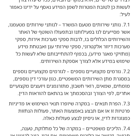
לעשות כן לטובת המטרות לשמן המידע נאסף על ידינו כאמור
לעיל:
7.1. נותני שירותים מטעם המשרד – לנותני שירותים מטעמנו,
אשר מסייעים לנו בפעילותנו ובתפעולו השוטף של האתר
והשירותים הכלולים בו, לרבות ספקי מערכות אירוח, ספקי
מערכות דיוור אלקטרוני, ספקי שירותי ענן ואבטחת מידע
(מחזיקי מאגר מידע), בכפוף להתחייבותם שלא לעשות כל
שימוש במידע אלא לצורך אספקת השירותים.
7.2. גורמים מקצועיים נוספים – לגורמים מקצועיים נוספים
במסגרת מתן השירותים המשפטיים, כגון עורכי דין נוספים,
מומחים, שמאים, רואי חשבון, מתורגמנים ויועצים מקצועיים
אחרים, לפי הצורך ובהסכמתך או בהתאם להוראות הדין.
7.3. הפרת תנאים – במקרה שיופרו תנאי השימוש או מדיניות
פרטיות זו או אם תבצע באמצעות האתר, פעולות הנחזות
כמנוגדות לדין, או ניסיון לבצע פעולות כאלה.
7.4. הליכים משפטיים – במקרה של כל מחלוקת, טענה,
תביעה, דרישה או הליכים משפטיים, אם יהיו, בינך לבינינו או