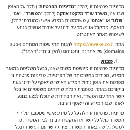
מדיניות פרטיות זו (להלן: "
מדיניות הפרטיות
") חלה על האופן
שבו אנו,
משרד עו"ד מלקמו אווקה
(להלן: "
המשרד
", "
אנו
",
"
שלנו
" או "
אנחנו
"), משתמשים במידע אישי (כהגדרתו להלן)
הנאסף, מתקבל או נשמר על ידינו על אודות אנשים בנוגע
לשימוש באתר האינטרנט:
אתר:
https://aweke.co.il
לרבות תתי שמות המתחם (sub-
domains) של אתר זה, ותכניהם (להלן ביחד: "האתר").
מבוא
מדיניות פרטיות זו מיושמת משום שאנו, כבעל השליטה במאגר
המידע, מכירים בחשיבותה של הפרטיות. מדיניות פרטיות זו
מפרטת את אופן ניהול המידע האישי שייאסף על ידינו בעת
ביקורכם באתר, במסגרת קבלת שירותים משפטיים או בכל
קשר אחר עם המשרד, ואת הבחירות שתוכלו לבצע בנוגע
לאופן שבו המידע זה ייאסף ויעובד.
מדיניות פרטיות זו חלה על כל מידע אישי שמעובד על ידי
המשרד כולל כל קשר או התקשרות בינך לבין המשרד. כך
למשל: גלישה באתר המשרד, יצירת קשר עם המשרד (בכל