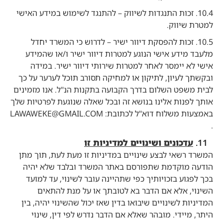
10.4. זכות התנגדות לשיווק – להתנגד לשימוש במידע האישי
למטרת שיווק.
10.5. זכות להפסקת דיוור ישיר – לדרוש כי המשרד יחדל
מלעבד מידע אישי הנוגע למטרות דיוור ישיר ו/או שהמידע
אישי לא יימסר לאחר למטרות שירותי דיוור ישיר. במידה
ובקשתך לעיון, לתיקון או למחיקה תסורב תוכל לערער על כך
לבית משפט השלום בדרך הקבועה בתקנות הנ"ל. אנו מזמינים
אותך לפנות אלינו בנושא זה ובכל שאלה שנוגעת לפרטיות שלך
באמצעות משלוח דוא"ל לכתובת: LAWAWEKE@GMAIL.COM
.
עדכונים ושינויים למדיניות זו
המשרד רשאי לבצע שינויים במדיניות זו מעת לעת, תוך מתן
הודעה מוקדמת שתפורסם באתר המשרד ובלבד שלא יהיה
בכך לפגוע בזכויותיך כפי שתהיינה עובר לשינוי, עד למועד
השינוי, אלא אם הדבר בא לטובתך או על מנת להתאים
המדיניות לשינויים שיבואו בדין שאז יכול שהשינוי יהיה, בין
היתר, מיידי. מובהר שאלא אם הדבר נדרש לפי דין, שינוי