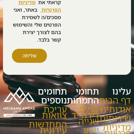
קראתי את
מדיניות
הפרטיות
באתר, ואני
מסכים/ה לשמירת
הפרטים שלי והשימוש
בהם לצורך יצירת
קשר בלבד.
שליחה
עלינו
תחומי
תחומים
דף הבית
התמחות
נוספים
אודותינו
קניית
עריכת
דירה יד
צוואות
שירותים
שנייה
התחדשות
מדיניות
ייצוג
עירונית
פרטיות