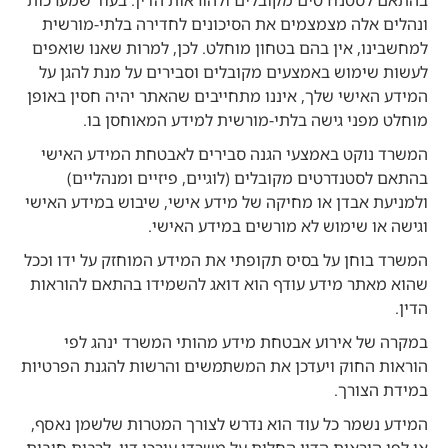
ונהלים אלה מצמצמים את הסיכונים לחדירה בלתי-מורשית
למחשבינו, אין בהם בטחון מוחלט. לכן, למרות שאנו שואפים
לעשות שימוש באמצעים מקובלים וסבירים על מנת להגן על
המידע האישי שלך, איננו מתחייבים שהאתר יהיה חסין באופן
מוחלט מפני גישה בלתי-מורשית למידע המאוחסן בו.
המשרד נוקט באמצעי הגנה סבירים לאבטחת המידע האישי
בהתאם לסטנדרטים מקובלים (לוגיים, פיזיים ומנהליים)
ולמניעת אבדן או מחיקה של מידע אישי, שיבוש במידע האישי
וגישה או שימוש לא מורשים במידע האישי.
המשרד בוחן על בסיס תקופתי את המידע המוחזק על ידו וככל
שהוא מאתר מידע עודף הוא דואג להשמידו בהתאם להוראות
הדין.
במקרה של אירוע אבטחת מידע מהותי המשרד ינהג לפי
הוראות החוק ויעדכן את המשתמשים והרשות להגנת הפרטיות
במידת הצורך.
המידע נשמר כל עוד הוא נדרש לצורך המטרות שלשמן נאסף,
או לפי הוראות הדין החלות על משרדי עורכי דין, לרבות חובות