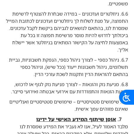
משפטיים.
6.6. ניוזלטרים ועדכונים – במידה שבחרת להצטרף לרשימת
התפוצה, על מנת לשלוח לך ניוזלטרים ועדכונים לכתובת המייל
שמסרת לנו, בהתאם לנושאים לגביהם ביקשת לקבל עדכונים.
ביכולתך לדרוש להיות מוסר מרשימת תפוצה זו בכל עת
באמצעות לחיצה על הקישור המתאים בניוזלטר אשר יישלח
אליך.
6.7. ניהול כספי – לצורך ניהול כספי, הנפקת חשבוניות, גביית
תשלומים, ניהול חשבונות ייעוד (ככל שיש), וניהול כספי
בהתאם להוראות הדין ותקנות לשכת עורכי הדין.
6.8. מניעת נזק והונאות – לצורך מניעת נזק לגוף או לרכוש,
מניעת הונאות והתמודדות עם אירועי אבטחה ואירועי סייבר.
6.9. שימושים סטטיסטיים – שימושים סטטיסטיים ואנליטיים
שאינם מזוהים עמך אישית.
אופן שיתוף המידע האישי על ידינו
מלבד האמור לעיל, אנו לא נעביר את המידע שמסרת לנו
לצדדים שלישיים, אלא במקרים הבאים, ככל שיעלה צורך