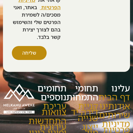
הפרטיות
באתר, ואני
מסכים/ה לשמירת
הפרטים שלי והשימוש
בהם לצורך יצירת
קשר בלבד.
שליחה
עלינו
תחומי
תחומים
דף הבית
התמחות
נוספים
אודותינו
קניית
עריכת
דירה יד
צוואות
שירותים
שנייה
התחדשות
מדיניות
ייצוג
עירונית
פרטיות
מול
ופינוי בינוי