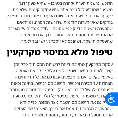
הרוכש, נרשמת הערת אזהרה בטאבו – שהיא מעין "דגל"
משפטי שמודיע לכל גורם אחר שיש עסקה קיימת שלא ניתן
לעקוף. אנחנו מבצעים את רישום ההערה באופן מדויק ומיידי,
בודקים שאין הערות קודמות שדורשות הסרה, ומוודאים
שההערה נרשמה בדיוק כפי שסוכם – כולל מגבלות על העברה
או התחייבויות נוספות מצד המוכר. בכך אנו מבטיחים
שהעסקה תישמר, ושהנכס לא יימכר או ישועבד לאחר.
טיפול מלא במיסוי מקרקעין
עסקת
מקרקעין
מחייבת דיווח לרשויות המס תוך פרק זמן
קצר, ולעיתים חישוב שגוי של מס עלול לייקר את העסקה
באלפי שקלים. אנחנו מבצעים עבורכם את כל הדיווחים –
הצהרות על מכירה ורכישה, חישוב מס רכישה, בחינת זכאות
לפטורים (למשל לדירה ראשונה), בחינה של תמורה מופחתת
בין קרובי משפחה, טיפול במיסוי על חלק יחסי מהנכס ועוד.
נבדוק גם את חישוב מס השבח מצד המוכר, כדי לוודא
שההעברה הכספית תואמת את הערך האמיתי של העסקה.
אנחנו מטפלים באגרות, קנסות, תוספות ושומות – כדי