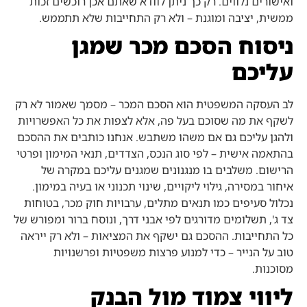
ואישורים נלווים. רק כך ניתן לוודא שאתם אכן רוכשים זכות
ממשית, יציבה ומוגנת – ולא רק התחייבות שלא תתממש.
ניסוח הסכם מכר שמגן
עליכם
לב העסקה המשפטית הוא הסכם המכר – מסמך שאמור לא רק
לשקף את מה שסוכם בעל פה, אלא לצפות את כל האפשרויות
ולהגן עליכם גם אם משהו משתבש. אנחנו כותבים את ההסכם
בהתאמה אישית – לפי סוג הנכס, הצדדים, תנאי המימון ופרטי
הרישום. משלבים בו מנגנונים שמגנים עליכם במקרה של
איחור במסירה, גילוי ליקויים, שינוי תכנוני או בעיה במימון.
נכלול סעיפים כמו תנאים מתלים, ערבויות חוק מכר, בטוחות
צד ג', תשלומים מדורגים לפי אבני דרך, ונוסח ברור ומפורש של
כל התחייבות. ההסכם גם ישקף את המציאות – ולא רק ייראה
טוב על הנייר – כדי למנוע פרצות משפטיות ופרשנויות
מסוכנות.
ליווי צמוד מול הבנק