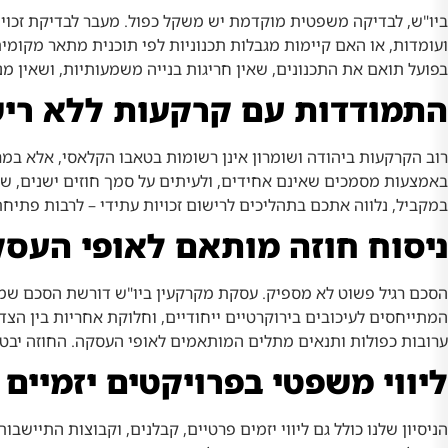
ביו"ש, לבדיקה משפטית מוקדמת יש משקל כפול. מעבר לבדיקת זכויו
ועומדות, או האם קיימות מגבלות תכנוניות לפי תוכנית מתאר מקומי
בפועל תואם את התכנונים, שאין חריגות בנייה משמעותיות, ושאין מ
התמודדות עם קרקעות ללא ריש
רוב הקרקעות ביהודה ושומרון אינן רשומות בטאבו הקלאסי, אלא במ
באמצעות מסמכים שאינם אחידים, ולעיתים על סמך חוזים ישנים, שומו
במקביל, נלווה אתכם בתהליכים לרישום זכויות עתידי – לרבות פתיח
ניסוח חוזה מותאם לאופי העס
הסכם רגיל פשוט לא מספיק. עסקת מקרקעין ביו"ש דורשת הסכם שמכי
המתייחסים לעיכובים בירוקרטיים ייחודיים, וחלוקת אחריות בין הצ
ערובות כפולות ותנאים מתלים המותאמים לאופי העסקה. החוזה יבטי
ליווי משפטי בפרויקטים יזמיים 
הניסיון שלנו כולל גם ליווי יזמים פרטיים, קבלנים, וקבוצות התייש