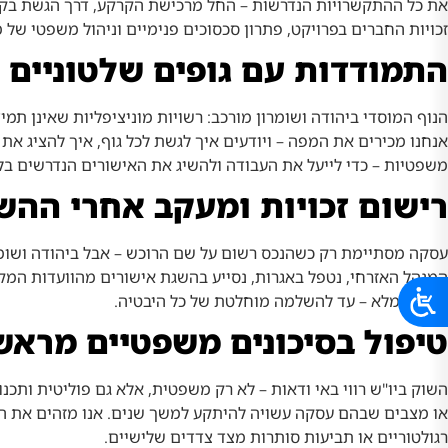
את כל ההתקשרויות הנדרשות – החל מרכישת הקרקע, דרך הגשת בקשות 
זכויות החברים בפרויקט, פתרון סכסוכים פנימיים וניהול משפטי של
התמודדות עם גופים שלטוניים 
הנוף המוסדי ביהודה ושומרון מורכב: רשויות מוניציפליות שאינן תמי
אנחנו מכירים את המפה – ויודעים איך לגשת לכל גוף, איך להציג את
משפטיות – כדי לייעל את העבודה ולהשיג את האישורים הנדרשים בל
רישום זכויות ומעקב אחרי הה
עסקה מסתיימת רק כשהנכס רשום על שם הרוכש – אבל ביהודה ושומר
המנהל האזרחי, נטפל באגרות, נסייע בהשגת אישורים מהוועדות המקומ
מימוש מלא – עד להשלמה מוחלטת של כל היבטיה.
טיפול בסיכונים משפטיים מראש
השוק ביו"ש רווי באי ודאות – לא רק משפטית, אלא גם פוליטית ותכנונ
או מצבים שבהם עסקה עשויה להיתקע למשך שנים. אנו מזהים את הנקוד
רגולטוריים או תביעות סותרות מצד צדדים שלישיים.