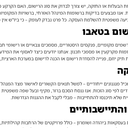
ת הבעלות או החזקה, יש צורך לבדוק את סוג הרישום, האם הקרקע מ
ת. אנו מבצעים בדיקות ברשומות המינהל האזרחי, ברשויות המקומיות
ניעה משפטית להשלמת העסקה. כל פרט נבדק לעומק – כי ביו"ש אין מ
ום בטאבו
רשמים מקומיים, פנקסים היסטוריים, מסמכים צבאיים או רישומי חב
ת מקרקעין או מסמכי תכנון. אנחנו יודעים כיצד לאסוף את המידע, 
ת תיק יוזם, פנייה להסדרת רישום או הכנה לרישום במערכת הארצית,
קה
ל מנגנונים ייחודיים – למשל תנאים הקשורים לאישור מצד המנהל ה
דדים לפי סוג הזכות. אנו ננסח הסכם ברור, מקיף ובעל שפה משפטית
ח שלא תיכנסו להתחייבות – מבלי לקבל את ההגנות הנדרשות.
והתיישבותיים
בות בעסקאות ביהודה ושומרון – כולל פרויקטים של הרחבות קהילתיות,