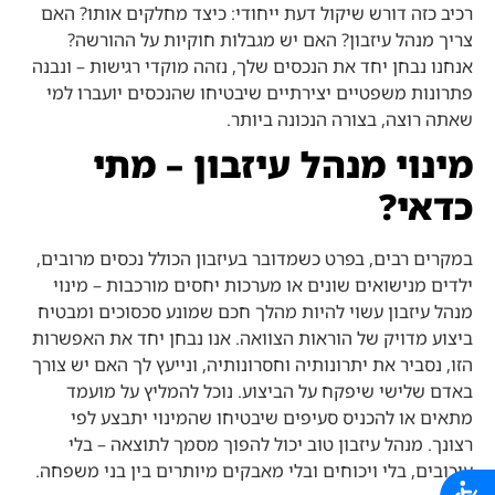
רכיב כזה דורש שיקול דעת ייחודי: כיצד מחלקים אותו? האם
צריך מנהל עיזבון? האם יש מגבלות חוקיות על ההורשה?
אנחנו נבחן יחד את הנכסים שלך, נזהה מוקדי רגישות – ונבנה
פתרונות משפטיים יצירתיים שיבטיחו שהנכסים יועברו למי
שאתה רוצה, בצורה הנכונה ביותר.
מינוי מנהל עיזבון – מתי
כדאי?
במקרים רבים, בפרט כשמדובר בעיזבון הכולל נכסים מרובים,
ילדים מנישואים שונים או מערכות יחסים מורכבות – מינוי
מנהל עיזבון עשוי להיות מהלך חכם שמונע סכסוכים ומבטיח
ביצוע מדויק של הוראות הצוואה. אנו נבחן יחד את האפשרות
הזו, נסביר את יתרונותיה וחסרונותיה, ונייעץ לך האם יש צורך
באדם שלישי שיפקח על הביצוע. נוכל להמליץ על מועמד
מתאים או להכניס סעיפים שיבטיחו שהמינוי יתבצע לפי
רצונך. מנהל עיזבון טוב יכול להפוך מסמך לתוצאה – בלי
עיכובים, בלי ויכוחים ובלי מאבקים מיותרים בין בני משפחה.