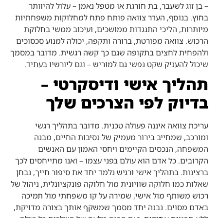
– בן זוג לשעבר, בת חורגת או מטפל נאמן – עלול להיוותר
בחוץ. בנוסף, העדר צוואה פותח פתח למחלוקות משפחתיות
מיותרות, הליכי התנגדות ממושכים, ועיכוב ממשי בחלוקת
הרכוש. צוואה מפורטת, ברורה ותקפה, יכולה למנוע סכסוכים
ולהפחית לחצים בתקופה שגם כך קשה רגשית. מדובר במסמך
שיכול להעניק שקט נפשי גם למוריש – וגם ליורשיו בעתיד.
תהליך אישי ודיסקרטי –
בדיוק לפי הצרכים שלך
עריכת צוואה איננה פעולה טכנית. מדובר בתהליך רגשי
ומורכב, שמחייב בירור מעמיק של נסיבות החיים, מבנה
המשפחה, הנכסים הקיימים ויחסי האמון עם האנשים
הקרובים. כל אדם הוא עולם בפני עצמו – ואנו מתייחסים לכך
ברצינות. בתהליך אישי ורגיש נלמד יחד את סיפור חייך, נבחן
שאלות כמו חלוקה שוויונית מול חלוקה פונקציונלית, ניהול של
רכוש משותף מול אישי, שמירה על קו משפחתי מול תמיכה
באדם מסוים. נבנה יחד מסמך שמשקף אותך בצורה מדויקת,