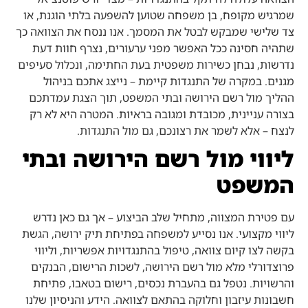
שמרגיש מקופח, בן משפחה שטוען להשפעה בלתי הוגנת, או
צד שלישי שמבקש לבטל את המסמך. אנו ננסח את הצוואה כך
שתהיה חסינה ככל האפשר מפני ערעורים, נצרף חוות דעת
נדרשות, נבחן כשירות משפטית בעת החתימה, ונכלול סעיפים
מגנים. במקרה של התנגדות קיימת – נייצג אתכם בניהול
ההליך מול רשם הירושה ובתי המשפט, תוך הצגת עמדתכם
בצורה עניינית, מכובדת ומגובה בראיות. המטרה היא לא רק
לנצח – אלא לשמר את רצונכם, גם מול התנגדות.
ליווי מול רשם הירושה ובתי
המשפט
עם פטירת המצווה, מתחיל שלב הביצוע – אך גם כאן נדרש
ליווי מקצועי. אנו נסייע למשפחה בפתיחת תיק ירושה, הגשת
בקשה לצו קיום צוואה, טיפול בהתנגדויות אפשריות, וליווי
פרוצדורלי מלא מול רשם הירושה, לשכות הרישום, הבנקים
והרשויות. נטפל גם בהעברת נכסים, רישום בטאבו, פתיחת
חשבונות עיזבון וחלוקה בהתאם לצוואה. הידע והניסיון שלנו