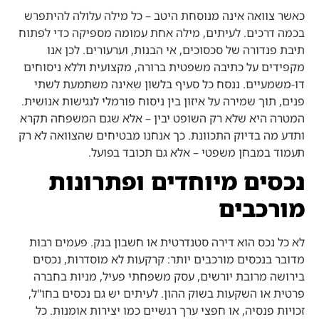
כאשר צוואה אינה מנוסחת היטב – כל מילה עלולה להיתפרש
בכמה דרכים. לעיתים, מילה אחת עמומה מספיקה כדי לפתוח
תיבת פנדורה של סכסוכים, אי הבנות, וערעורים. לכן אנו
מקפידים על כתיבה משפטית ברורה, מקצועית וללא ניסוחים
דו-משמעיים. ננסח כל סעיף בלשון שאינה משתמעת לשתי
פנים, תוך שמירה על איזון בין ניסוח פורמלי לנגישות אנושית.
המטרה היא שלא רק השופט יבין – אלא שגם המשפחה תקרא
ותדע מה בדיוק התכוונת. כך אנחנו מבטיחים שהצוואה לא רק
תעמוד במבחן משפטי – אלא גם תכובד בפועל.
נכסים מיוחדים ופתרונות
מורכבים
לא כל נכס הוא דירה סטנדרטית או חשבון בנק. פעמים רבות
מדובר בנכסים מורכבים יותר: קרקעות לא מוסדרות, נכסים
בירושה מרובת יורשים, עסק משפחתי פעיל, מניות בחברה
פרטית או השקעות בשוק ההון. לעיתים יש גם נכסים בחו"ל,
זכויות פנסיה, או חפצי ערך רגשיים כמו יצירות אומנות. כל