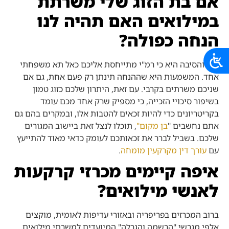
אם בת הזוג שלי משרתת
במילואים האם תהיה לנו
הנחה כפולה?
לא.
והסיבה היא כי רמ"י מתייחסת אליכם כאל תא משפחתי
אחד. המשמעות היא שההנחה תינתן רק פעם אחת, גם אם
שניכם משרתים בקרבי. עם זאת, היתרון שלכם כזוג טמון
בשיפור סיכויי הזכייה, כי מספיק שרק אחד מכם עומד
בקריטריונים כדי להיות זכאים להטבות אלו, ובמקרים בהם גם
אתם נחשבים "
בן מקום"
, תוכלו לנצל זאת ביישוב המגורים
שלכם. בשביל לברר את זכאותכם לעומק כדאי מאוד להתייעץ
עם
עורך דין מקרקעין מומחה
.
איפה קיימים מכרזי קרקעות
לאנשי מילואים?
ברוב המכרזים בפריפריה ובאזורי עדיפות לאומית, מוקצים
אלפי מגרשי "הרשמה והגרלה" המיועדים למשרתי מילואים,