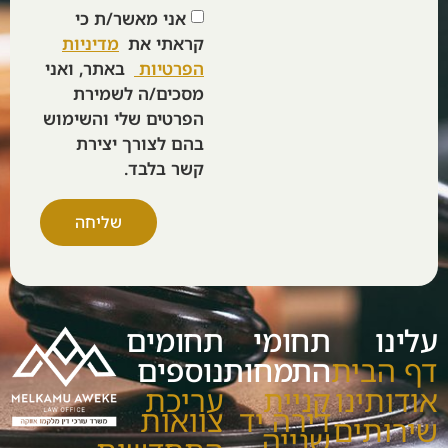
אני מאשר/ת כי
קראתי את
מדיניות
הפרטיות
באתר, ואני
מסכים/ה לשמירת
הפרטים שלי והשימוש
בהם לצורך יצירת
קשר בלבד.
שליחה
עלינו
תחומי
תחומים
דף הבית
התמחות
נוספים
אודותינו
קניית
עריכת
דירה יד
צוואות
שירותים
שנייה