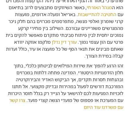
שתדעו כי באזור זה הגוף האחראי על ניהול הקרקעות והמכרזים
הוא ה
מנהל האזרחי
, כאשר השיווקים מתבצעים לרוב בתיאום
עם
החטיבה להתיישבות
. באריאל ומעלה אדומים, מועצות
קרני שומרון ואלפי מנשה, מתפרסמים מכרזים בהם חלק ניכר
מהמגרשים משוריינים עבורכם. השילוב בין מחירי קרקע
נמוכים יחסית לבין פיתוח סביבתי מתקדם מאפשר להקים בית
פרטי עם הון עצמי נמוך.
עורך דין נדלן
מלקמו אווקה יוודא
שאתם מבינים את תנאי הסף של כל מועצה או עיר, כולל ועדות
קבלה במידת הצורך.
זהו הרגע להפוך את שירות המילואים לביטחון כלכלי, בתוך
חלון הזדמנויות היסטורי. המדינה פתחה דלתות במכרזים
ובהנחות חסרות תקדים, אך הביקוש האדיר והבירוקרטיה
המורכבת דורשים לפעול במהירות ובדיוק מקצועי. אל תתנו
לזכויות המגיעות לכם להישאר על הנייר רק בגלל חוסר היכרות
עם המערכת או פספוס של מועדי הגשה קצרי מועד.
צרו קשר
עם משרדנו עוד היום